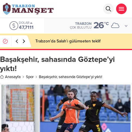
26
DOLAR
°C
TRABZON
47,7111
ÇOK BULUTLU
Trabzon’da Salah’ı gülümseten teklif
Başakşehir, sahasında Göztepe’yi
yıktı!
Anasayfa
Spor
Başakşehir, sahasında Göztepe’yi yıktı!