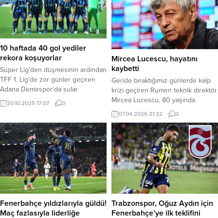
10 haftada 40 gol yediler
rekora koşuyorlar
Mircea Lucescu, hayatını
kaybetti
Süper Lig’den düşmesinin ardından
TFF 1. Lig’de zor günler geçiren
Geride bıraktığımız günlerde kalp
Adana Demirspor’da sular
krizi geçiren Rumen teknik direktör
durulmuyor. Ekonomik sorunların
Mircea Lucescu, 80 yaşında
20.10.2025 17:07
0
giderek derinleştiği kulüpte
hayatını kaybetti. Dünya futbolunun
07.04.2026 21:32
0
futbolcular, bugün yapılması
efsane isimlerinden, Türkiye’de
planlanan antrenmana çıkmayarak
hem Beşiktaş hem de Galatasaray
yönetimi protesto etti. Maddi krizin
ile şampiyonluk yaşayarak silinmez
tırmandığı Mavi-Lacivertli ekipte,
izler bırakan Rumen teknik direktör
aylardır maaşlarını alamayan
Mircea Lucescu, 80 yaşında hayata
futbolcular ile kulüp personeli
gözlerini yumdu. LUCESCU
büyük sıkıntı yaşıyor. Oyuncular,
HAYATINI KAYBETTİ Antrenmanda
bugünkü idmana çıkmayarak sessiz
rahatsızlanmasının ardından Bükreş
ama güçlü...
Üniversite Hastanesi’nden...
Fenerbahçe yıldızlarıyla güldü!
Trabzonspor, Oğuz Aydın için
Maç fazlasıyla liderliğe
Fenerbahçe’ye ilk teklifini